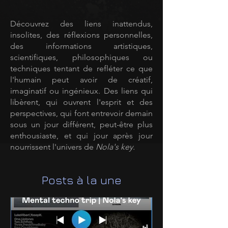
Découvrez des liens inattendus,
insolites, des réflexions personnelles,
des informations artistiques,
scientifiques, philosophiques ou
techniques tentant de refléter ce que
l'humain peut avoir de créatif,
imaginatif ou ingénieux. Des liens qui
libèrent, qui ouvrent l'esprit et des
perspectives, qui font entrevoir demain
sous un jour différent, peut-être plus
enthousiaste, et qui jour après jour
nourrissent l'univers de
Nola's key.
Posts à la une