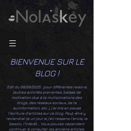
BIENVENUE SUR LE
BLOG !
Edit du 08/08/2025 : pour différentes raisons
(autres activités prenantes, baisse de
motivation due à la multiplications des
blogs, des réseaux sociaux, de la
surinformation, etc..), j'ai mis en pause
l'écriture d'articles sur ce blog. Peut-être y
reviendrai-je un jour si j'en ressens l'envie, le
besoin, l'intérêt... Vous pouvez cependant
continuer à consulter les anciens articles.