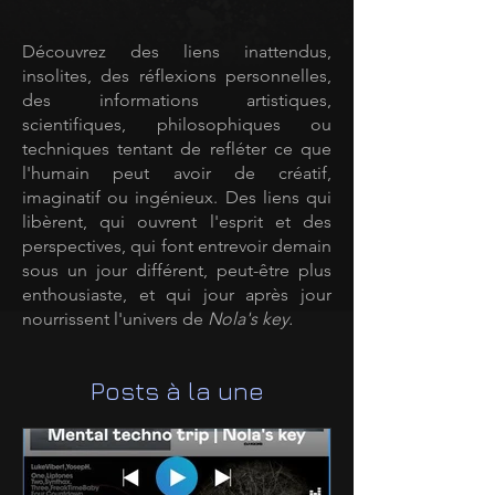
Découvrez des liens inattendus,
insolites, des réflexions personnelles,
des informations artistiques,
scientifiques, philosophiques ou
techniques tentant de refléter ce que
l'humain peut avoir de créatif,
imaginatif ou ingénieux. Des liens qui
libèrent, qui ouvrent l'esprit et des
perspectives, qui font entrevoir demain
sous un jour différent, peut-être plus
enthousiaste, et qui jour après jour
nourrissent l'univers de
Nola's key.
Posts à la une