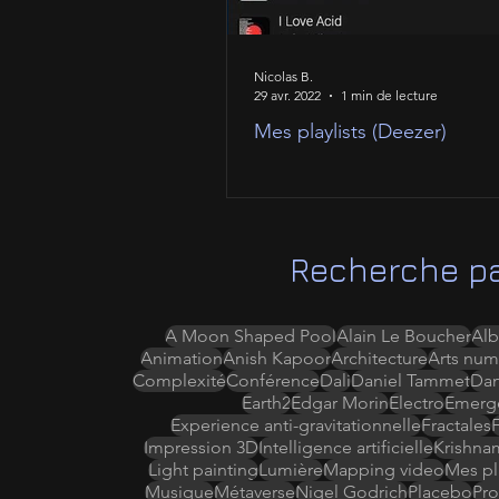
Nicolas B.
29 avr. 2022
1 min de lecture
Mes playlists (Deezer)
Recherche pa
A Moon Shaped Pool
Alain Le Boucher
Alb
Animation
Anish Kapoor
Architecture
Arts num
Complexité
Conférence
Dali
Daniel Tammet
Da
Earth2
Edgar Morin
Electro
Emerg
Experience anti-gravitationnelle
Fractales
Impression 3D
Intelligence artificielle
Krishna
Light painting
Lumière
Mapping video
Mes pla
Musique
Métaverse
Nigel Godrich
Placebo
Pro