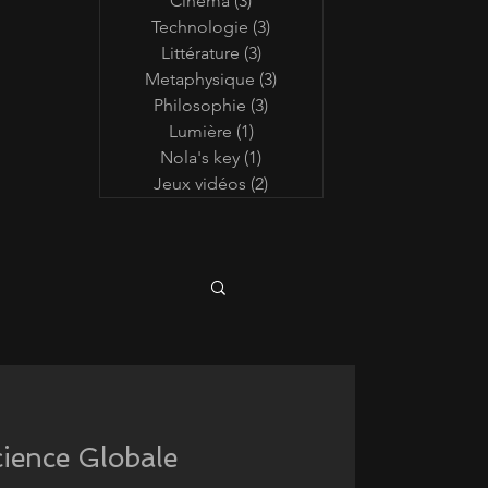
Cinéma
(3)
3 posts
Technologie
(3)
3 posts
Littérature
(3)
3 posts
Metaphysique
(3)
3 posts
Philosophie
(3)
3 posts
Lumière
(1)
1 post
Nola's key
(1)
1 post
Jeux vidéos
(2)
2 posts
cience Globale