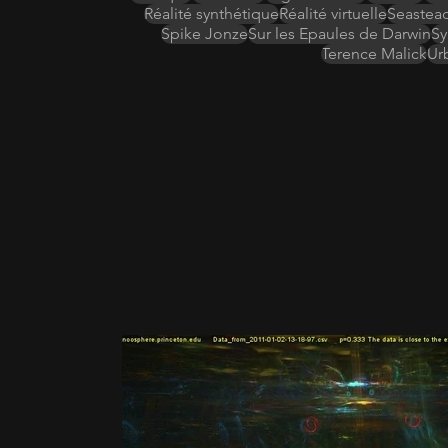
Réalité synthétique
Réalité virtuelle
Seastead
Spike Jonze
Sur les Epaules de Darwin
Sy
Terence Malick
Ur