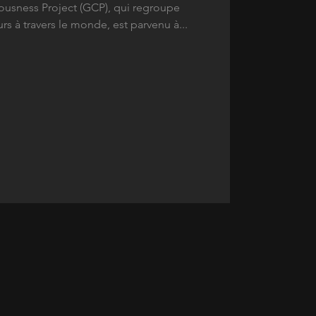
ousness Project (GCP), qui regroupe
s à travers le monde, est parvenu à...