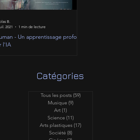
olas B.
uil. 2021
1 min de lecture
uman - Un apprentissage profond
r l'IA
Catégories
Tous les posts
(59)
59 posts
Musique
(9)
9 posts
Art
(1)
1 post
Science
(11)
11 posts
Arts plastiques
(17)
17 posts
Société
(8)
8 posts