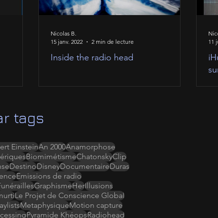
Nicolas B.
Nic
15 janv. 2022
2 min de lecture
11 j
Inside the radio head
iH
su
r tags
ert Einstein
An 2000
Anamorphose
ériques
Biomimétisme
Chatonsky
Clip
nse
Destino
Disney
Documentaire
Duras
ence
Emissions de radio
Funérailles
Graphisme
Her
Illusions
murti
Le Projet de Conscience Global
ylists
Metaphysique
Motion capture
cessing
Pyramide Khéops
Radiohead