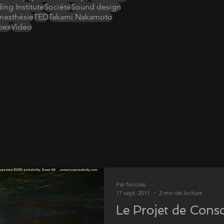
ing Institute
Société
Sound design
nesthésie
TED
Takami Nakamoto
bex
Video
Par Nicolas
17 sept. 2011
2 min de lecture
Le Projet de Cons