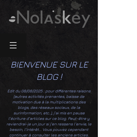
BIENVENUE SUR LE
BLOG !
Edit du 08/08/2025 : pour différentes raisons
(autres activités prenantes, baisse de
motivation due à la multiplications des
blogs, des réseaux sociaux, de la
surinformation, etc..), j'ai mis en pause
l'écriture d'articles sur ce blog. Peut-être y
reviendrai-je un jour si j'en ressens l'envie, le
besoin, l'intérêt... Vous pouvez cependant
continuer à consulter les anciens articles.