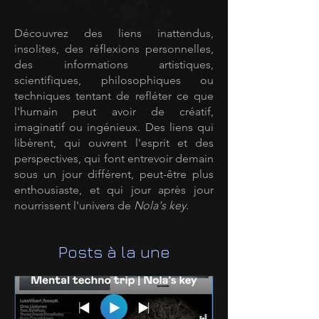
Découvrez des liens inattendus,
insolites, des réflexions personnelles,
des informations artistiques,
scientifiques, philosophiques ou
techniques tentant de refléter ce que
l'humain peut avoir de créatif,
imaginatif ou ingénieux. Des liens qui
libèrent, qui ouvrent l'esprit et des
perspectives, qui font entrevoir demain
sous un jour différent, peut-être plus
enthousiaste, et qui jour après jour
nourrissent l'univers de
Nola's key.
Posts à la une