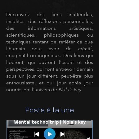
Découvrez des liens inattendus,
insolites, des réflexions personnelles,
des informations artistiques,
scientifiques, philosophiques ou
techniques tentant de refléter ce que
l'humain peut avoir de créatif,
imaginatif ou ingénieux. Des liens qui
libèrent, qui ouvrent l'esprit et des
perspectives, qui font entrevoir demain
sous un jour différent, peut-être plus
enthousiaste, et qui jour après jour
nourrissent l'univers de
Nola's key.
Posts à la une