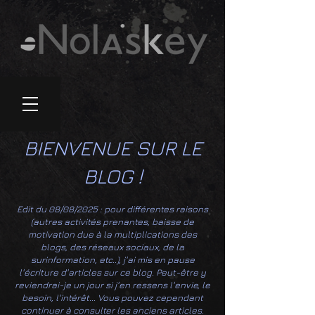
BIENVENUE SUR LE
BLOG !
Edit du 08/08/2025 : pour différentes raisons
(autres activités prenantes, baisse de
motivation due à la multiplications des
blogs, des réseaux sociaux, de la
surinformation, etc..), j'ai mis en pause
l'écriture d'articles sur ce blog. Peut-être y
reviendrai-je un jour si j'en ressens l'envie, le
besoin, l'intérêt... Vous pouvez cependant
continuer à consulter les anciens articles.