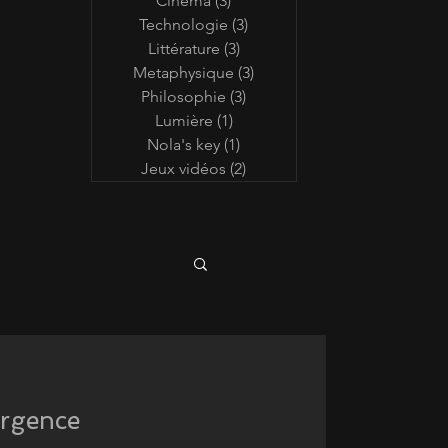
Cinéma
(3)
3 posts
Technologie
(3)
3 posts
Littérature
(3)
3 posts
Metaphysique
(3)
3 posts
Philosophie
(3)
3 posts
Lumière
(1)
1 post
Nola's key
(1)
1 post
Jeux vidéos
(2)
2 posts
ergence