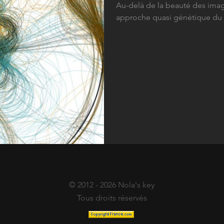
Au-delà de la beauté des imag
approche quasi génétique du pr
© 2012 - 2026 Nola's key
Tous droits réservés