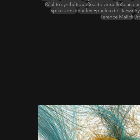
Réalité synthétique
Réalité virtuelle
Seastead
Spike Jonze
Sur les Epaules de Darwin
Sy
Terence Malick
Ur