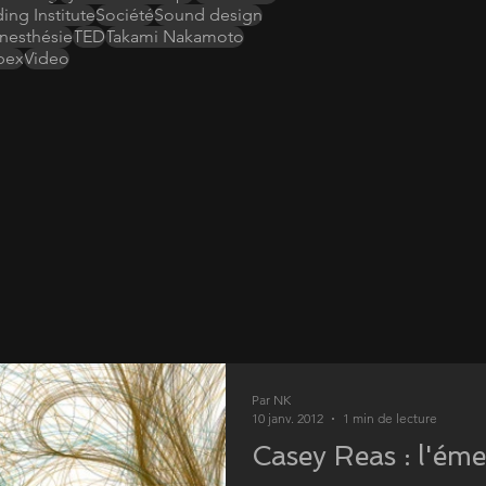
ing Institute
Société
Sound design
nesthésie
TED
Takami Nakamoto
bex
Video
Par NK
10 janv. 2012
1 min de lecture
Casey Reas : l'ém