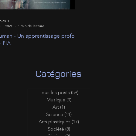
olas B.
uil. 2021
1 min de lecture
uman - Un apprentissage profond
r l'IA
Catégories
Tous les posts
(59)
59 posts
Musique
(9)
9 posts
Art
(1)
1 post
Science
(11)
11 posts
Arts plastiques
(17)
17 posts
Société
(8)
8 posts