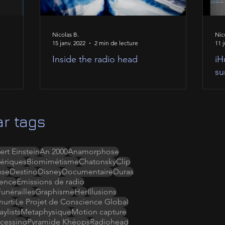
Nicolas B.
Nic
15 janv. 2022
2 min de lecture
11 j
Inside the radio head
iH
su
r tags
ert Einstein
An 2000
Anamorphose
ériques
Biomimétisme
Chatonsky
Clip
nse
Destino
Disney
Documentaire
Duras
ence
Emissions de radio
Funérailles
Graphisme
Her
Illusions
murti
Le Projet de Conscience Global
ylists
Metaphysique
Motion capture
cessing
Pyramide Khéops
Radiohead