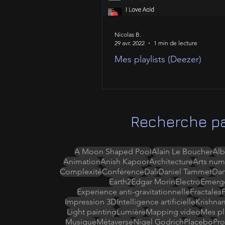
Nicolas B.
29 avr. 2022
1 min de lecture
Mes playlists (Deezer)
Recherche pa
A Moon Shaped Pool
Alain Le Boucher
Alb
Animation
Anish Kapoor
Architecture
Arts num
Complexité
Conférence
Dali
Daniel Tammet
Da
Earth2
Edgar Morin
Electro
Emerg
Experience anti-gravitationnelle
Fractales
Impression 3D
Intelligence artificielle
Krishna
Light painting
Lumière
Mapping video
Mes pla
Musique
Métaverse
Nigel Godrich
Placebo
Pro