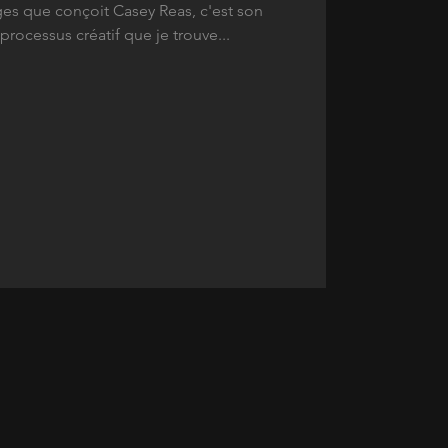
es que conçoit Casey Reas, c'est son
ocessus créatif que je trouve...