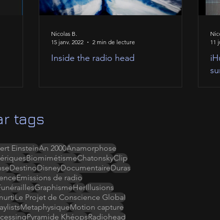
Nicolas B.
Nic
15 janv. 2022
2 min de lecture
11 j
Inside the radio head
iH
su
r tags
ert Einstein
An 2000
Anamorphose
ériques
Biomimétisme
Chatonsky
Clip
nse
Destino
Disney
Documentaire
Duras
ence
Emissions de radio
Funérailles
Graphisme
Her
Illusions
murti
Le Projet de Conscience Global
ylists
Metaphysique
Motion capture
cessing
Pyramide Khéops
Radiohead