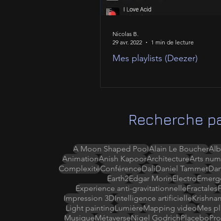
Nicolas B.
29 avr. 2022
1 min de lecture
Mes playlists (Deezer)
Recherche pa
A Moon Shaped Pool
Alain Le Boucher
Alb
Animation
Anish Kapoor
Architecture
Arts num
Complexité
Conférence
Dali
Daniel Tammet
Da
Earth2
Edgar Morin
Electro
Emerg
Experience anti-gravitationnelle
Fractales
Impression 3D
Intelligence artificielle
Krishna
Light painting
Lumière
Mapping video
Mes pla
Musique
Métaverse
Nigel Godrich
Placebo
Pro