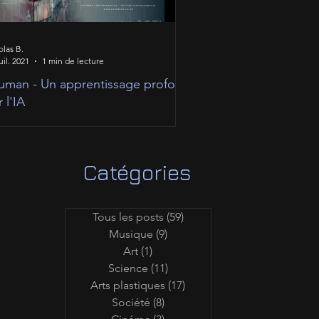
olas B.
uil. 2021
1 min de lecture
uman - Un apprentissage profond
r l'IA
Catégories
Tous les posts
(59)
59 posts
Musique
(9)
9 posts
Art
(1)
1 post
Science
(11)
11 posts
Arts plastiques
(17)
17 posts
Société
(8)
8 posts