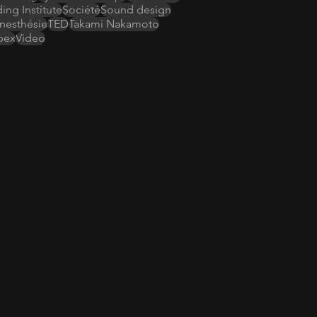
ing Institute
Société
Sound design
nesthésie
TED
Takami Nakamoto
bex
Video