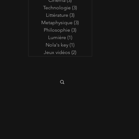
Cinéma
(3)
3 posts
Technologie
(3)
3 posts
Littérature
(3)
3 posts
Metaphysique
(3)
3 posts
Philosophie
(3)
3 posts
Lumière
(1)
1 post
Nola's key
(1)
1 post
Jeux vidéos
(2)
2 posts