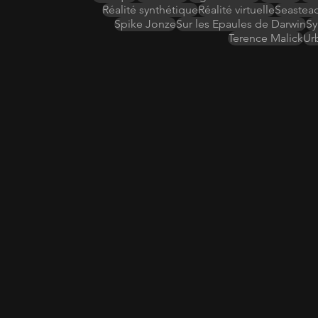
Réalité synthétique
Réalité virtuelle
Seastead
Spike Jonze
Sur les Epaules de Darwin
Sy
Terence Malick
Ur