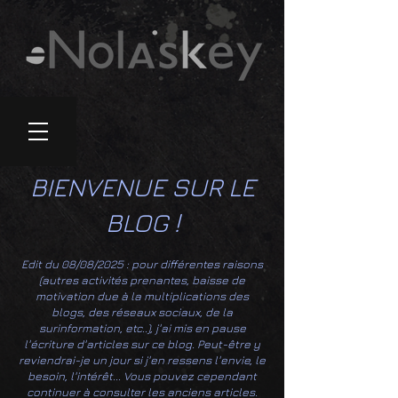
BIENVENUE SUR LE
BLOG !
Edit du 08/08/2025 : pour différentes raisons
(autres activités prenantes, baisse de
motivation due à la multiplications des
blogs, des réseaux sociaux, de la
surinformation, etc..), j'ai mis en pause
l'écriture d'articles sur ce blog. Peut-être y
reviendrai-je un jour si j'en ressens l'envie, le
besoin, l'intérêt... Vous pouvez cependant
continuer à consulter les anciens articles.