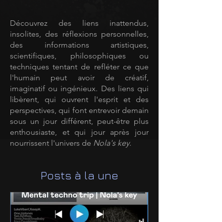
Découvrez des liens inattendus,
insolites, des réflexions personnelles,
des informations artistiques,
scientifiques, philosophiques ou
techniques tentant de refléter ce que
l'humain peut avoir de créatif,
imaginatif ou ingénieux. Des liens qui
libèrent, qui ouvrent l'esprit et des
perspectives, qui font entrevoir demain
sous un jour différent, peut-être plus
enthousiaste, et qui jour après jour
nourrissent l'univers de
Nola's key.
Posts à la une