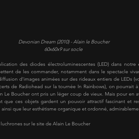
 Devonian Dream (2010) - Alain le Boucher
60x60x9 sur socle
plication des diodes électroluminescentes (LED) dans notre 
ettent de les commander, notamment dans le spectacle vivan
diffusion d'images animées sur des rideaux entiers de LEDs (vo
rts de Radiohead sur la tournée In Rainbows), on pourrait à ju
 Le Boucher ont pris un léger coup de vieux. Mais pour en avoi
 que ces objets gardent un pouvoir attractif fascinant et re
ité ainsi que leur esthétisme organique et ordonné, admirablem
s luchrones sur 
le site de Alain Le Boucher