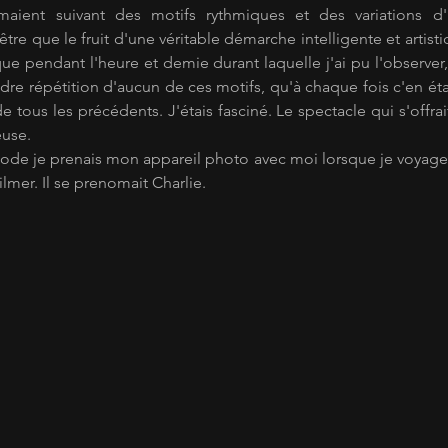
lumaient suivant des motifs rythmiques et des variations d'i
re que le fruit d'une véritable démarche intelligente et artisti
ue pendant l'heure et demie durant laquelle j'ai pu l'observer, j
ndre répétition d'aucun de ces motifs, qu'à chaque fois c'en éta
de tous les précédents. J'étais fasciné. Le spectacle qui s'offrai
euse.
iode je prenais mon appareil photo avec moi lorsque je voyageai
ilmer. Il se prenomait Charlie.