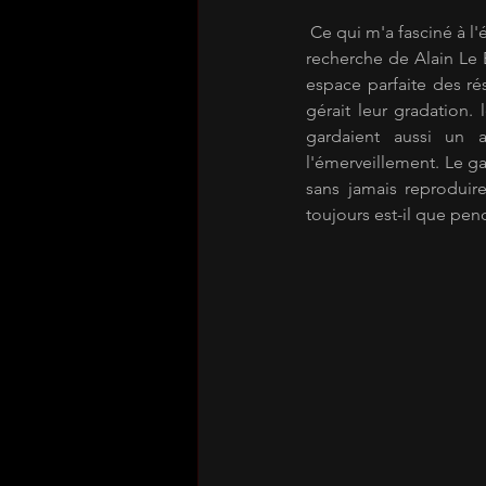
 Ce qui m'a fasciné à l'époque était cette forme d'intelligence - et donc de vie - qui habitait cet objet. La 
recherche de Alain Le B
espace parfaite des r
gérait leur gradation. 
gardaient aussi un a
l'émerveillement. Le ga
sans jamais reproduire
toujours est-il que pend