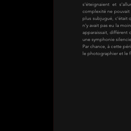
s'éteignaient et s'al
complexité ne pouvait êt
plus subjugué, c'était q
n'y avait pas eu la moi
apparaissait, différent 
une symphonie silenci
Par chance, à cette pér
le photographier et le f