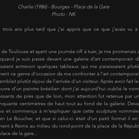
Charlie (1986) - Bourges - Place de la Gare
Photo : NK
trois ans plus tard que j'ai appris que ce que j'avais vu à 
e de Toulouse et ayant une journée off à tuer, je me promenais a
e quand je suis passé devant une galerie d'art contemporain dont
ssaient entrevoir quelques tableaux qui me paraissaient plutôt
ent ce genre d'occasion de me confronter à l'art contemporain, 
semblait plutôt réjoui de l'arrivée d'un visiteur. Après avoir fait l
uvre d'un peintre brésilien dont j'ai aujourd'hui oublié le nom 
sants de près que de loin, mon attention fut retenue par une
nquante centimètres de haut tout au fond de la galerie. Devan
na et commença à m'expliquer que cette sculpture nommée "
ain Le Boucher, et que si celui-ci était d'un petit format il en 
t à Reims au milieu du rond-point de la place de la Républiq
place de la gare...