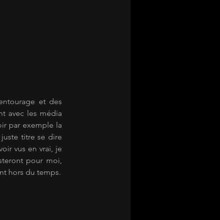
entourage et des 
t avec les média 
ir par exemple la 
ste titre se dire 
r vus en vrai, je 
steront pour moi, 
ent hors du temps.