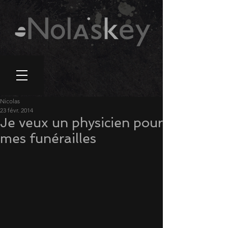
Nicolas
23 févr. 2014
Je veux un physicien pour
mes funérailles