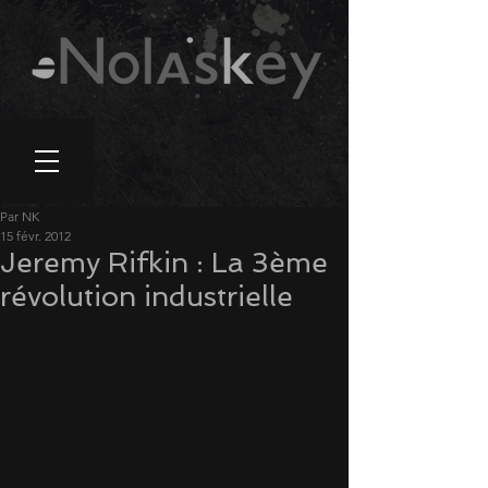
Par NK
15 févr. 2012
Jeremy Rifkin : La 3ème
révolution industrielle